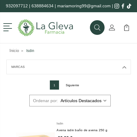
932097712
|
638884634
|
mariamoring99@gmail.com
|
Menú
Buscar
Mi Cuenta
Mi Ca
Buscar
Inicio
Isdin
MARCAS
1
Siguiente
Ordenar por:
Isdin
Avena isdin baño de avena 250 g