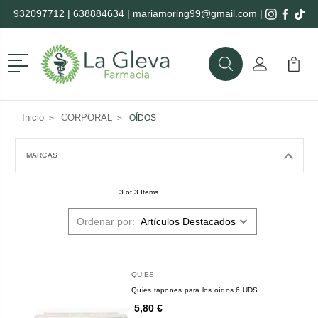
932097712
|
638884634
|
mariamoring99@gmail.com
|
Menú
Buscar
Mi Cuenta
Mi Ca
Buscar
Inicio
CORPORAL
OÍDOS
MARCAS
3 of 3 Items
Ordenar por:
QUIES
Quies tapones para los oídos 6 UDS
5,80 €