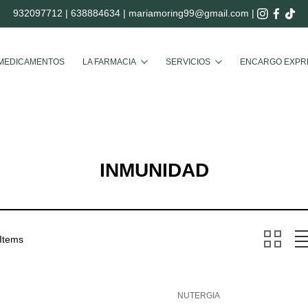
932097712
|
638884634
|
mariamoring99@gmail.com
|
Buscar
MEDICAMENTOS
LA FARMACIA
SERVICIOS
ENCARGO EXPR
INMUNIDAD
 Items
NUTERGIA