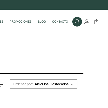
ÉS
PROMOCIONES
BLOG
CONTACTO
Buscar
Mi Cuenta
Mi Carr
Ordenar por: