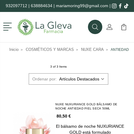
932097712
|
638884634
|
mariamoring99@gmail.com
|
Menú
Buscar
Mi Cuenta
Mi Ca
Buscar
Inicio
COSMÉTICOS Y MARCAS
NUXE CARA
ANTIEDAD
3 of 3 Items
Ordenar por:
NUXE NUXURIANCE GOLD BÁLSAMO DE
NOCHE ANTIEDAD PIEL SECA 50ML
80,50 €
El bálsamo de noche NUXURIANCE
GOLD está formulado