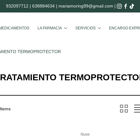
932097712
|
638884634
|
mariamoring99@gmail.com
|
Buscar
MEDICAMENTOS
LA FARMACIA
SERVICIOS
ENCARGO EXPR
MIENTO TERMOPROTECTOR
TRATAMIENTO TERMOPROTECTO
 Items
Nuxe