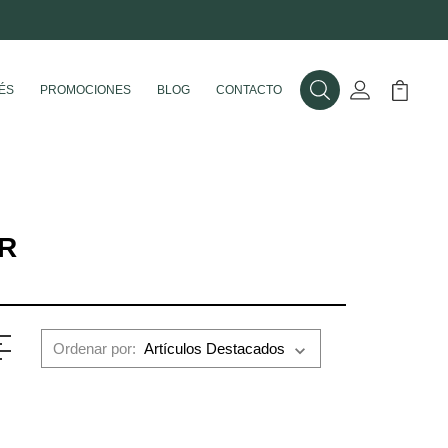
ÉS
PROMOCIONES
BLOG
CONTACTO
Buscar
Mi Cuenta
Mi Carr
R
Ordenar por: