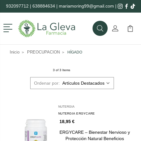
932097712
|
638884634
|
mariamoring99@gmail.com
|
Menú
Buscar
Mi Cuenta
Mi Ca
Buscar
Inicio
PREOCUPACION
HÍGADO
3 of 3 Items
Ordenar por:
NUTERGIA
NUTERGIA ERGYCARE
18,95 €
ERGYCARE – Bienestar Nervioso y
Protección Natural Beneficios