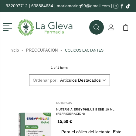
932097712
|
638884634
|
mariamoring99@gmail.com
|
Menú
Buscar
Mi Cuenta
Mi Ca
Buscar
Inicio
PREOCUPACION
COLICOS LACTANTES
1 of 1 Items
Ordenar por:
NUTERGIA
NUTERGIA ERGYPHILUS BEBE 10 ML
(REFRIGERACIÓN)
15,50 €
Para el cólico del lactante. Este